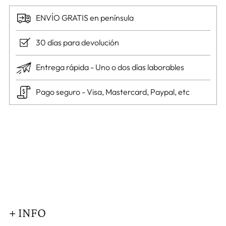
ENVÍO GRATIS en península
30 días para devolución
Entrega rápida - Uno o dos días laborables
Pago seguro - Visa, Mastercard, Paypal, etc
Añadir
un
producto
a
la
cesta
+ INFO