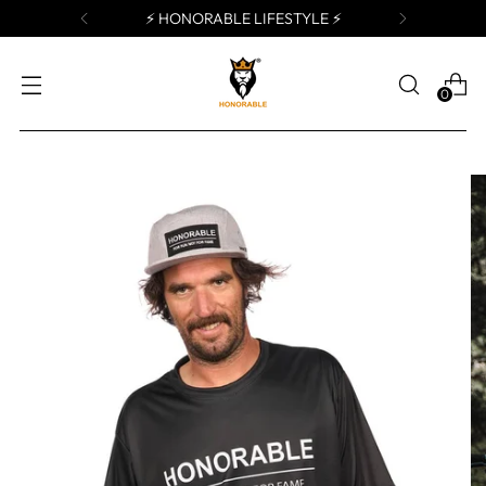
⚡️ HONORABLE LIFESTYLE ⚡️
0