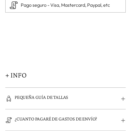
Pago seguro - Visa, Mastercard, Paypal, etc
Añadir
un
producto
a
la
cesta
+ INFO
PEQUEÑA GUÍA DE TALLAS
¿CUANTO PAGARÉ DE GASTOS DE ENVÍO?